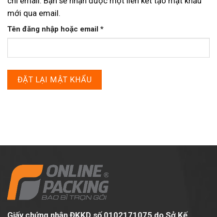
chỉ email. Bạn sẽ nhận được một liên kết tạo mật khẩu
mới qua email.
Bắt
Tên đăng nhập hoặc email
*
buộc
ĐẶT LẠI MẬT KHẨU
Giấy chứng nhận ĐKKD số 0102171075 do Sở Kế