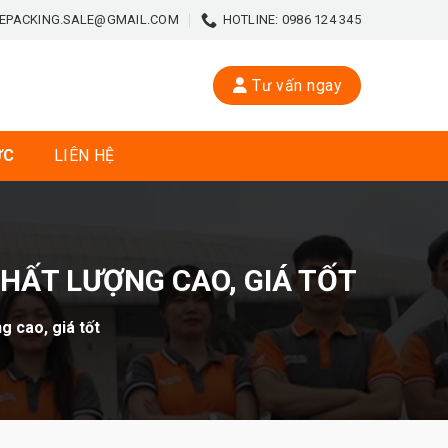
EPACKING.SALE@GMAIL.COM
HOTLINE: 0986 124 345
Tư vấn ngay
ỨC
LIÊN HỆ
HẤT LƯỢNG CAO, GIÁ TỐT
g cao, giá tốt