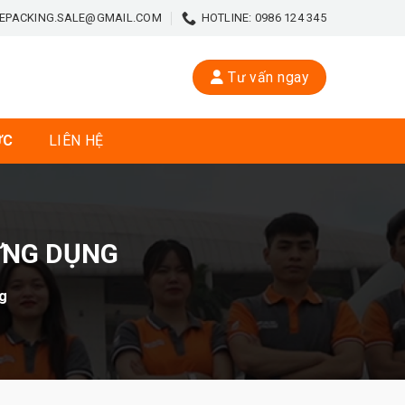
EPACKING.SALE@GMAIL.COM
HOTLINE: 0986 124 345
Tư vấn ngay
ỨC
LIÊN HỆ
ỨNG DỤNG
g