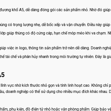
ương khổ A5, dễ dàng đóng gói các sản phẩm nhỏ. Nhờ đó giúp tiế
ùng có trọng lượng nhẹ, dễ bốc xếp và vận chuyển. Điều này giúp 
 lớp giúp thùng có độ cứng cáp, hạn chế móp méo khi va chạm. N
úp việc in logo, thông tin sản phẩm trở nên dễ dàng. Doanh nghiệ
hể tái chế và phân hủy nhanh trong môi trường tự nhiên. Đây là g
A5
lĩnh vực nhờ kích thước nhỏ gọn và tính linh hoạt cao. Không chỉ 
u cầu, doanh nghiệp có thể sử dụng cho nhiều mục đích khác nhau.
m, phụ kiện, đồ điện tử nhỏ hoặc văn phòng phẩm. Giúp bảo vệ 